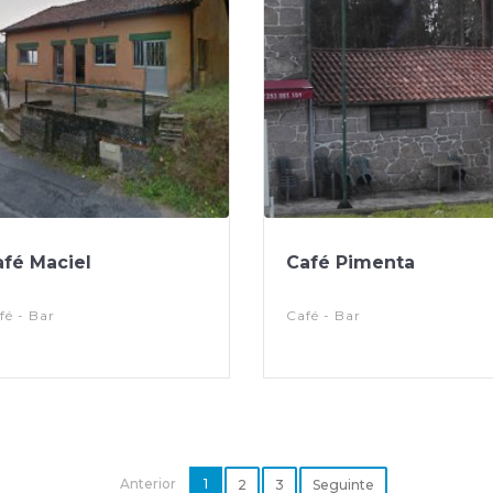
afé Maciel
Café Pimenta
fé - Bar
Café - Bar
Anterior
1
2
3
Seguinte