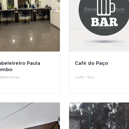
beleireiro Paula
Café do Paço
ombo
beleireiros
Café - Bar