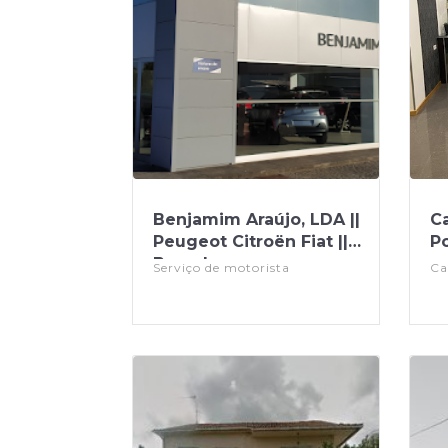
Benjamim Araújo, LDA ||
Ca
Peugeot Citroën Fiat ||
P
Barcelos
Serviço de motorista
Ca