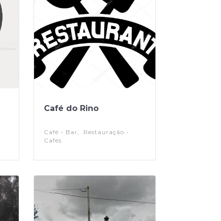
Café do Rino
Café - Bar, Restauração -
Cafés