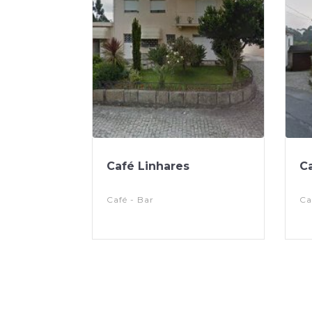
Café Linhares
C
Café - Bar
Ca