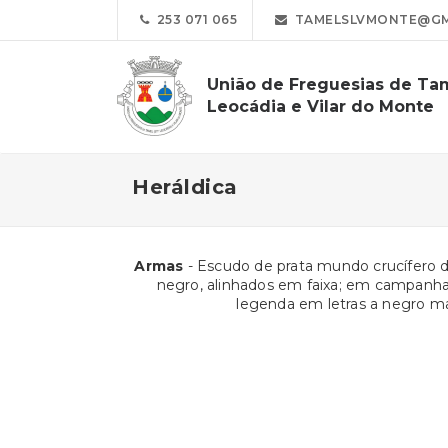
253 071 065
TAMELSLVMONTE@GM
União de Freguesias de Ta
Leocádia e Vilar do Monte
Heráldica
Armas
- Escudo de prata mundo crucífero d
negro, alinhados em faixa; em campanha 
legenda em letras a negro