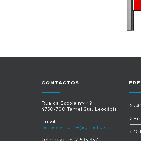
CONTACTOS
FRE
Rua da Escola nº449
Car
4750-700 Tamel Sta. Leocádia
Em
Email:
tamelslvmonte@gmail.com
Gal
Telemóvel: 917 595 332