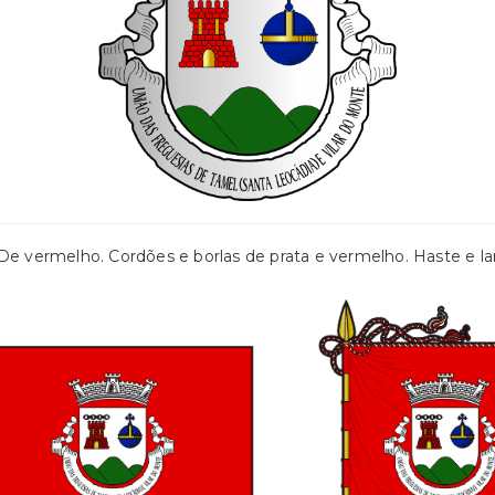
 De vermelho. Cordões e borlas de prata e vermelho. Haste e la