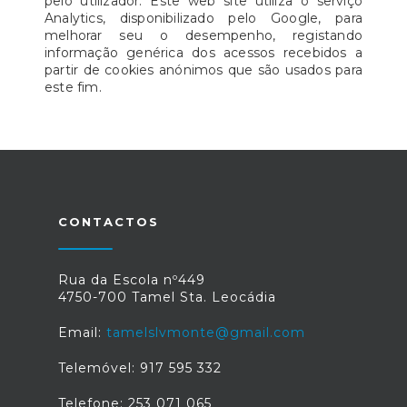
pelo utilizador. Este web site utiliza o serviço
Analytics, disponibilizado pelo Google, para
melhorar seu o desempenho, registando
informação genérica dos acessos recebidos a
partir de cookies anónimos que são usados para
este fim.
CONTACTOS
Rua da Escola nº449
4750-700 Tamel Sta. Leocádia
Email:
tamelslvmonte@gmail.com
Telemóvel: 917 595 332
Telefone: 253 071 065