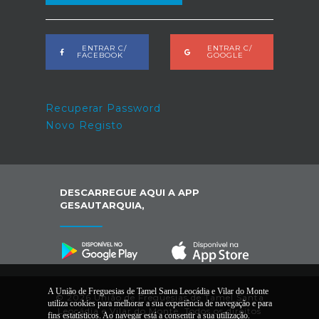
ENTRAR C/
ENTRAR C/
FACEBOOK
GOOGLE
Recuperar Password
Novo Registo
DESCARREGUE AQUI A APP
GESAUTARQUIA,
A União de Freguesias de Tamel Santa Leocádia e Vilar do Monte
© 2026 União de Freguesias de Tamel Santa
utiliza cookies para melhorar a sua experiência de navegação e para
Leocádia e Vilar do Monte. Todos os direitos
fins estatísticos. Ao navegar está a consentir a sua utilização.